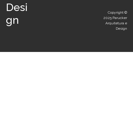
Desi
Copyright ©️
gn
2025 Parucker
Arquitetura e
Design