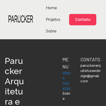
Home
Projetos
Contato
Sobre
Paru
ME
CONTATO
paruckerarq
NU
cker
uiteturaede
Hom
sign@gmail.
e
Arqu
com
Proj
etos
itetu
Sobr
ra e
e